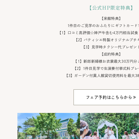
【公式HP限定特典】
【来館特典】
1件目のご見学のおふたりにギフトカード
【1】口コミ高評価☆神戸牛含む4万円相当試食
【2】パティシエ特製オリジナルプチ
【3】見学時タクシー代プレゼン
【成約特典】
【1】新郎新婦様お衣裳最大30万円分
【2】1件目見学で生演奏付挙式料プレ
【3】ガーデン付異人館貸切使用料を最大38.
フェア予約はこちらから≫