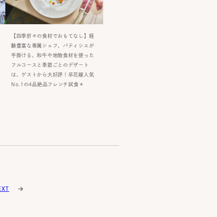
【四季折々の食材でおもてなし】経
験豊富な専属シェフ、パティシエが
手掛ける、和牛や地物食材を使った
フルコースと季節ごとのデザート
は、ゲストから大好評！卒花嫁人気
No.1の4品絶品フレンチ試食＊
EXT