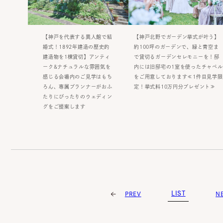
【神戸を代表する異人館で結
【神戸北野でガーデン挙式が叶う】
婚式！1892年建造の歴史的
約100坪のガーデンで、緑と青空ま
建造物を1棟貸切】アンティ
で貸切るガーデンセレモニーを！邸
ーク&ナチュラルな雰囲気を
内には旧邸宅の1室を使ったチャペル
感じる会場内のご見学はもち
をご用意しております≪1件目見学限
ろん、専属プランナーがおふ
定！挙式料10万円分プレゼント≫
たりにぴったりのウェディン
グをご提案します
LIST
PREV
N