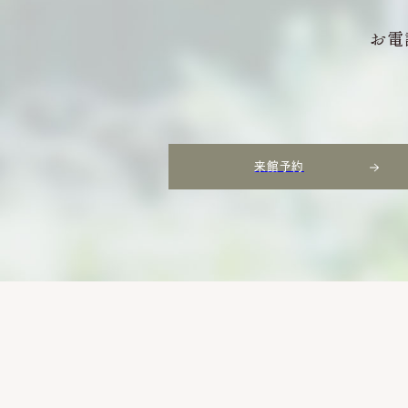
お電
来館予約