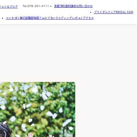
Tel.
078-251-4111
来館予約
資料請求
お問い合わせ
ション＆ブログ
ブライダルフェア
BRIDAL FAIR
コンセプト
挙式
披露宴
料理
ドレス
プラン
ウエディングレポート
アクセス