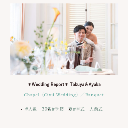
お問い合わせ
ブライダルフェア
コンセプト
挙式
披露宴
料理
ドレス
プラン
ウエディングレポート
＊Wedding Report＊ Takuya＆Ayaka
アクセス
Chapel（Civil Wedding）／Banquet
ゲストの皆さまへ
インフォメーション＆ブログ
人数：30名
季節：夏
挙式：人前式
運営会社情報
採用情報
プライバシーポリシー
お客様対応ポリシー