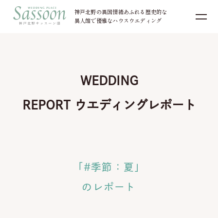
神戸北野の異国情緒あふれる歴史的な
異人館で優雅なハウスウエディング
お電話でのご予約・お問い合わせ
WEDDING
078-251-4111
TEL.
REPORT
ウエディングレポート
土日祝 10:00〜19:00 ／
平日 11:00〜18:00
火・水曜日定休（祝祭日を除く）
「#季節：夏」
のレポート
来館予約
資料請求